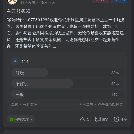
昨天发布
15次阅读
白云服务器
QQ群号：1077301269欢迎你们来到星河工坊这不止是一个服务
器。这里是属于玩家的创造世界，也是一座由梦想、建筑、红
石、插件与冒险共同构成的线上城邦。无论你是喜欢安静搭建建
筑，还是热衷于研究复杂机械；无论你是想和朋友一起开荒生
存，还是希望体验完善的...
111
好玩
33%
不好玩
55%
一般
11%
单选
长期有效
9人已参与
点击选项以投票
闲聊大厅
5
回复
分享