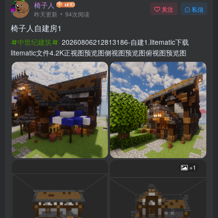
椅子人
关注
私信
昨天更新
94次阅读
椅子人自建房1
中世纪建筑
20260806212813186-自建1.litematic下载
litematic文件4.2K正视图预览图侧视图预览图俯视图预览图
+1