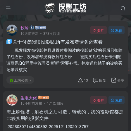
秋玲
关注
私信
16天前更新
373次阅读
关于付费阅读投影贴,所有发布者请务必查看
现发现发布投影并且设置付费阅读的投影贴"被购买后只扣除
了红石粉，发布者却没有收到红石粉 被购买后红石粉未到账
请联系QQ群里中管理员”咩咩"索要补偿。并发送您帖子的被购买
记录以核实
工坊公告
13
回复
分享
生电大佬
关注
私信
15小时前发布
171次阅读
海上刷怪塔，刷石机之后可造，转载的，我的投影馆都是
比较实用的投影文件
20260807144800392-20251211202013757-