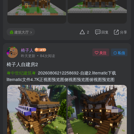
建筑大厅
2
回复
分享
椅子人
关注
私信
昨天更新
84次阅读
椅子人自建房2
中世纪建筑
20260806212258692-自建2.litematic下载
litematic文件4.7K正视图预览图侧视图预览图俯视图预览图