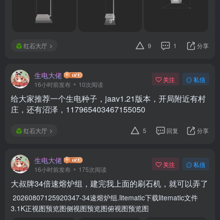
红石大厅
9
1
分享
生电大佬
关注
私信
16小时前发布
10次阅读
给大家推荐一个生电种子，jaav1.21版本，开局附近有村
庄，还有沼泽，117965403467155050
红石大厅
5
回复
分享
生电大佬
关注
私信
16小时前发布
175次阅读
大叔牌34倍速熔炉组，建完我上面的刷石机，就可以弄了
20260807125920347-34速熔炉组.litematic下载litematic文件
3.1K正视图预览图侧视图预览图俯视图预览图