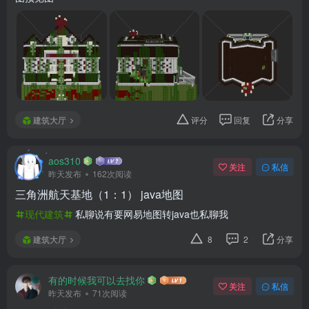
建筑大厅
评分
回复
分享
aos310
关注
私信
昨天发布
162次阅读
三角洲航天基地（1：1） java地图
现代建筑
私聊说有要网易地图转java也私聊我
建筑大厅
8
2
分享
有的时候我可以去找你
关注
私信
昨天发布
71次阅读