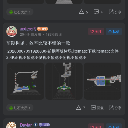
红石大厅
5
4
分享
生电大佬
关注
私信
20小时前发布
183次阅读
前期树场，效率比较不错的一款
20260807091928630-前期丐版树场.litematic下载litematic文件
2.4K正视图预览图侧视图预览图俯视图预览图
红石大厅
7
回复
分享
Daylan
关注
私信