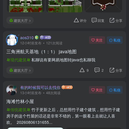
建筑大厅
评分
回复
分享
aos310
关注
私信
12小时前发布
121次阅读
三角洲航天基地（1：1） java地图
现代建筑
私聊说有要网易地图转java也私聊我
建筑大厅
9
2
分享
有的时候我可以去找你
关注
私信
13小时前发布
48次阅读
海滩竹林小屋
传统建筑
竹子更新之后，总想用竹子建个建筑，想用竹子建
房子的这个竹屋的话还是非常不错的，第一眼看上去就让人喜
欢。 20260806131655...