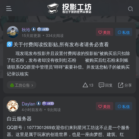
秋玲
关注
私信
15天前更新
334次阅读
关于付费阅读投影贴,所有发布者请务必查看
现发现发布投影并且设置付费阅读的投影贴"被购买后只扣除
了红石粉，发布者却没有收到红石粉 被购买后红石粉未到账
请联系QQ群里中管理员”咩咩"索要补偿。并发送您帖子的被购买
记录以核实
工坊公告
13
回复
分享
Daylan
关注
私信
4小时前发布
9次阅读
白云服务器
QQ群号：1077301269欢迎你们来到星河工坊这不止是一个服务
器。这里是属于玩家的创造世界，也是一座由梦想、建筑、红