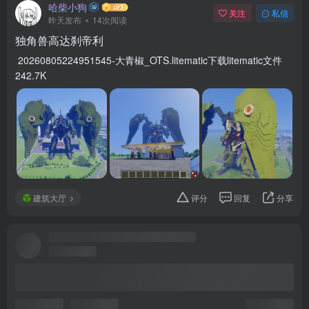
哈柴小狗
关注
私信
昨天发布
14次阅读
独角兽高达刹帝利
20260805224951545-大青椒_OTS.litematic下载litematic文件
242.7K
建筑大厅
评分
回复
分享