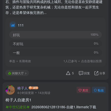
石、插件与冒险共同构成的线上城邦。无论你是喜欢安静搭建建
筑，还是热衷于研究复杂机械；无论你是想和朋友一起开荒生
存，还是希望体验完善的...
111
好玩
100%
不好玩
0%
一般
0%
单选
长期有效
1人已参与
点击选项以投票
闲聊大厅
5
回复
分享
椅子人
关注
私信
4小时前更新
14次阅读
椅子人自建房1
中世纪建筑
20260806212813186-自建1.litematic下载