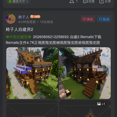
建筑大厅
1
回复
分享
椅子人
关注
私信
4小时前更新
13次阅读
椅子人自建房2
中世纪建筑
20260806212258692-自建2.litematic下载
litematic文件4.7K正视图预览图侧视图预览图俯视图预览图
+1