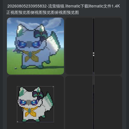
20260805233955832-流萤猫猫.litematic下载litematic文件1.4K
正视图预览图侧视图预览图俯视图预览图