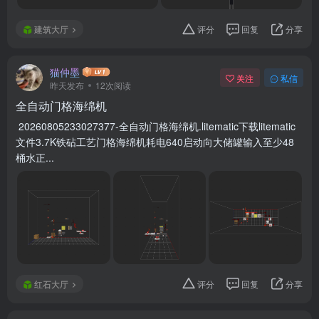
建筑大厅
评分
回复
分享
猫仲墨
关注
私信
昨天发布
12次阅读
全自动门格海绵机
20260805233027377-全自动门格海绵机.litematic下载litematic
文件3.7K铁砧工艺门格海绵机耗电640启动向大储罐输入至少48
桶水正...
红石大厅
评分
回复
分享