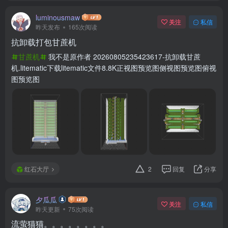
luminousmaw
关注
私信
昨天发布
165次阅读
抗卸载打包甘蔗机
甘蔗机
我不是原作者 20260805235423617-抗卸载甘蔗
机.litematic下载litematic文件8.8K正视图预览图侧视图预览图俯视
图预览图
红石大厅
2
回复
分享
夕瓜瓜
关注
私信
昨天更新
75次阅读
流萤猫猫。。。。。。。。