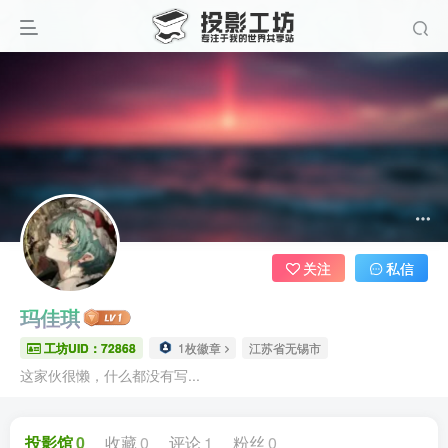
关注
私信
玛佳琪
工坊UID：72868
1枚徽章
江苏省无锡市
这家伙很懒，什么都没有写...
投影馆
0
收藏
0
评论
1
粉丝
0