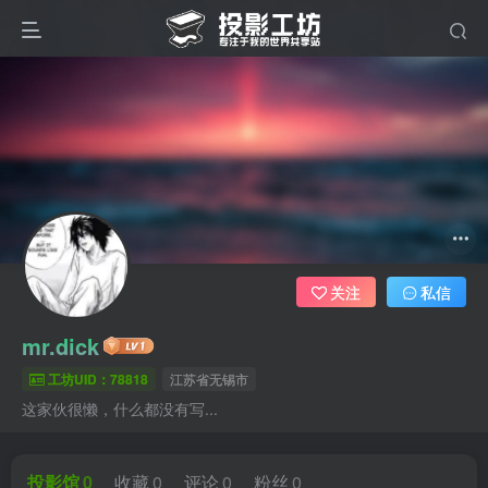
关注
私信
mr.dick
工坊UID：78818
江苏省无锡市
这家伙很懒，什么都没有写...
投影馆
0
收藏
0
评论
0
粉丝
0