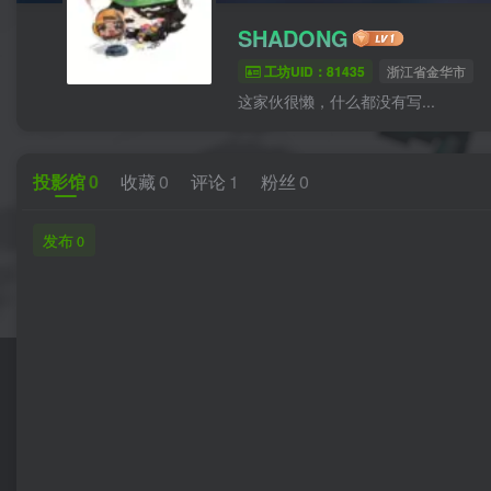
SHADONG
工坊UID：81435
浙江省金华市
这家伙很懒，什么都没有写...
投影馆
0
收藏
0
评论
1
粉丝
0
发布
0