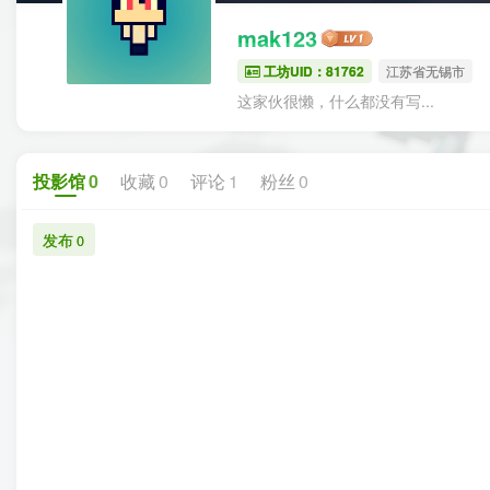
mak123
工坊UID：81762
江苏省无锡市
这家伙很懒，什么都没有写...
投影馆
0
收藏
0
评论
1
粉丝
0
发布
0