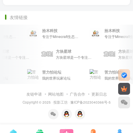
友情链接
拾木科技
拾木科技
专注于Minecraft生态建设
专注于Minecraft生态建设
块星球
方块星球
方块星
方块星球是一个专注于我的世界的中文论坛，提供丰富的资源分享、玩家交流和创意展示，包括地图、皮肤、数据包等内容，打造Minecraft玩家的专属社区乐园！
方块星球是一个专注于我的世界的中文论坛，提供丰富的资源分享、玩家交流和创意展示，包括地图、皮肤、数据包等内容，打造Minecraft玩家的专属社区乐园！
苦力怕论坛
苦力怕论坛
论坛
我的世界玩家论坛
我的世界玩家论坛
友链申请
网站地图
广告合作
更新日志
Copyright © 2025 ·
投影工坊
·
豫ICP备2023040366号-5