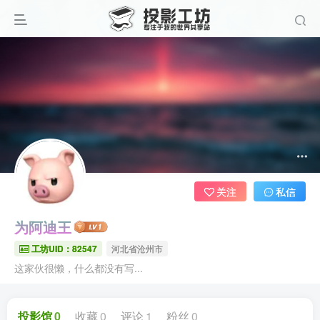
关注
私信
为阿迪王
工坊UID：82547
河北省沧州市
这家伙很懒，什么都没有写...
投影馆
0
收藏
0
评论
1
粉丝
0