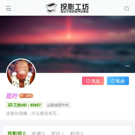
关注
私信
星咛
工坊UID：82657
山西省晋中市
这家伙很懒，什么都没有写...
投影馆
0
收藏
0
评论
1
粉丝
0