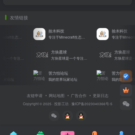
友情链接
拾木科技
拾木科技
专注于Minecraft生态建设
专注于Minecraft生态建设
星球
方块星球
方块星球
方块星球是一个专注于我的世界的中文论坛，提供丰富的资源分享、玩家交流和创意展示，包括地图、皮肤、数据包等内容，打造Minecraft玩家的专属社区乐园！
方块星球是一个专注于我的世界的中文论坛，提供丰富的资源分享、玩家交流和创意展示，包括地图、皮肤、数据包等内容，打造Minecraft玩家的专属社区乐园！
坛
苦力怕论坛
苦力怕论坛
玩家论坛
我的世界玩家论坛
我的世界玩家
友链申请
网站地图
广告合作
更新日志
Copyright © 2025 ·
投影工坊
·
豫ICP备2023040366号-5