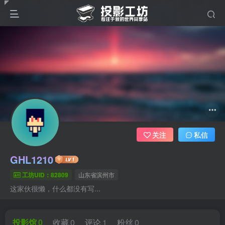
关注
私信
GHL1210
工坊UID：82809
山东省滨州市
这家伙很懒，什么都没有写...
投影馆
0
收藏
0
评论
1
粉丝
0