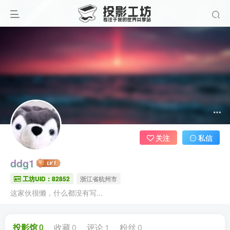
关注
私信
ddg1
工坊UID：82852
浙江省杭州市
这家伙很懒，什么都没有写...
投影馆
0
收藏
0
评论
1
粉丝
0