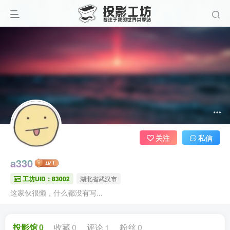
关注
私信
a330
工坊UID：83002
湖北省武汉市
这家伙很懒，什么都没有写...
投影馆
0
收藏
0
评论
1
粉丝
0