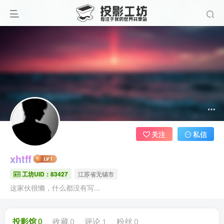
关注
私信
xhtff
工坊UID：83427
江苏省无锡市
这家伙很懒，什么都没有写...
投影馆
0
收藏
0
评论
1
粉丝
0