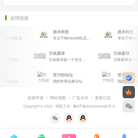
友情链接
技
拾木科技
拾木科技
专注于Minecraft生态建设
专注于Minecraft生态建设
球
方块星球
方块星球
方块星球是一个专注于我的世界的中文论坛，提供丰富的资源分享、玩家交流和创意展示，包括地图、皮肤、数据包等内容，打造Minecraft玩家的专属社区乐园！
方块星球是一个专注于我的世界的中文论坛，提供丰富的资源分享、玩家交流和创意展示，包括地图、皮肤、数据包等内容，打造Minecraft玩家的专属社区乐园！
论坛
苦力怕论坛
苦力怕论坛
界玩家论坛
我的世界玩家论坛
我的世界玩
友链申请
网站地图
广告合作
更新日志
Copyright © 2025 ·
投影工坊
·
豫ICP备2023040366号-5