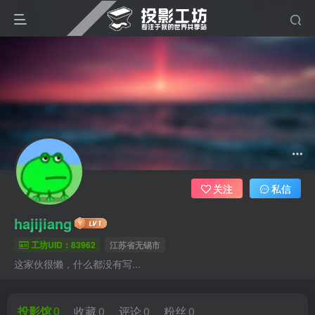
关注
私信
hajijiang
工坊UID：83962
江苏省无锡市
这家伙很懒，什么都没有写...
投影馆
0
收藏
0
评论
0
粉丝
0