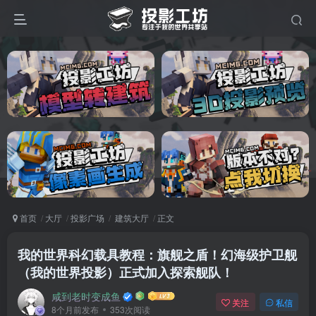
首页
大厅
投影广场
建筑大厅
正文
我的世界科幻载具教程：旗舰之盾！幻海级护卫舰
（我的世界投影）正式加入探索舰队！
咸到老时变成鱼
关注
私信
8个月前发布
353次阅读