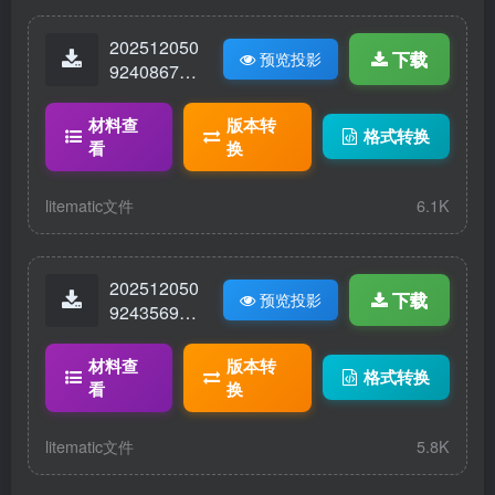
202512050
下载
预览投影
92408673-
幻海级护卫
舰-推进器
材料查
版本转
格式转换
版.litematic
看
换
litematic文件
6.1K
202512050
下载
预览投影
92435693-
幻海级护卫
舰.litematic
材料查
版本转
格式转换
看
换
litematic文件
5.8K