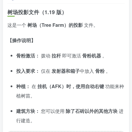
树场投影文件（1.19 版）
这是一个
树场（Tree Farm）的投影
文件。
【操作说明】
骨粉激活：
拨动
拉杆
即可激活
骨粉机器
。
投入要求：
仅在
发射器和箱子
中放入
骨粉
。
种植：
在
挂机（AFK）时，使用自动右键
功能来种
植树苗。
建筑方块：
您可以使用
除了石砖以外的其他方块
进
行建造。