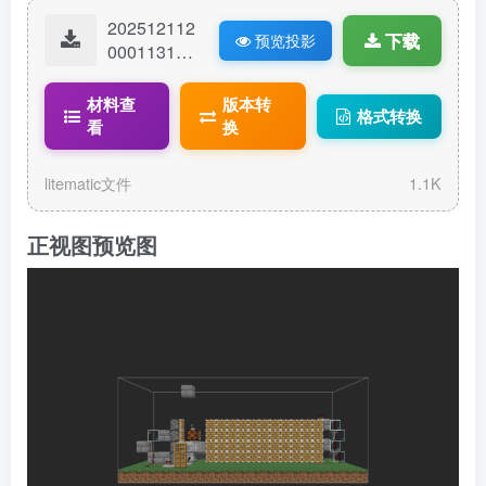
202512112
下载
预览投影
00011318-
18279.litem
atic
材料查
版本转
格式转换
看
换
litematic文件
1.1K
正视图预览图