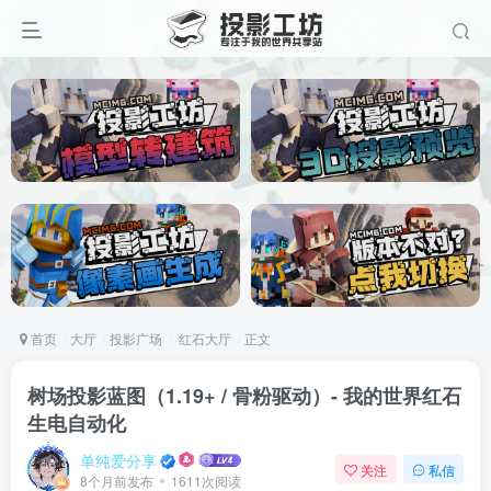
首页
大厅
投影广场
红石大厅
正文
树场投影蓝图（1.19+ / 骨粉驱动）- 我的世界红石
生电自动化
单纯爱分享
关注
私信
8个月前发布
1611次阅读