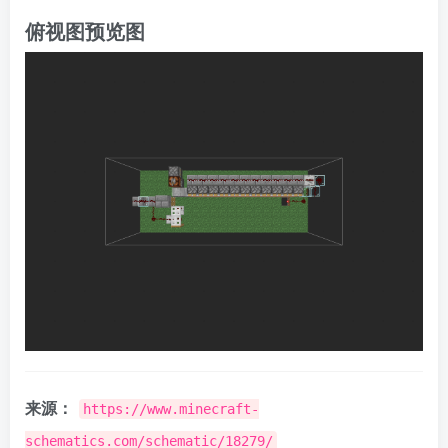
俯视图预览图
来源：
https://www.minecraft-
schematics.com/schematic/18279/