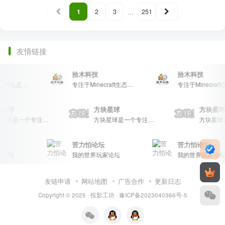
...
1
2
3
251
友情链接
拾木科技
拾木科技
专注于Minecraft生态建设
专注于Minecraft生态建设
专注于Minecr
方块星球
方块星球
方块
方块星球是一个专注于我的世界的中文论坛，提供丰富的资源分享、玩家交流和创意展示，包括地图、皮肤、数据包等内容，打造Minecraft玩家的专属社区乐园！
方块星球是一个专注于我的世界的中文论坛，提供丰富的资源分享、玩家交流和创意展示，包括地图、皮肤、数据包等内容，打造Minecraft玩家的专属社区乐园！
苦力怕论坛
苦力怕论坛
坛
我的世界玩家论坛
我的世界玩家论坛
友链申请
网站地图
广告合作
更新日志
Copyright © 2025 ·
投影工坊
·
豫ICP备2023040366号-5