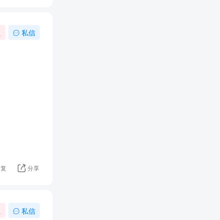
注
私信
回复
分享
注
私信