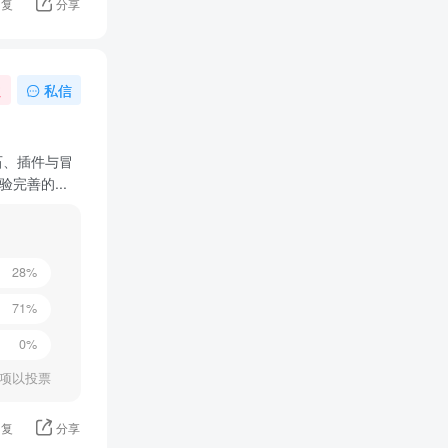
回复
分享
注
私信
石、插件与冒
善的...
28%
71%
0%
项以投票
回复
分享