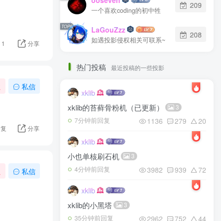
209
一个喜欢coding的初中牲
TOP6
LaGouZzz
208
如遇投影侵权相关可联系~
1
分享
热门投稿
最近投稿的一些投影
注
私信
xklib
xklib的苔藓骨粉机（已更新）
3
1136
279
20
7分钟前回复
回复
分享
xklib
小也单核刷石机
3
3982
939
72
4分钟前回复
注
私信
xklib
xklib的小黑塔
3
2962
752
44
35分钟前回复