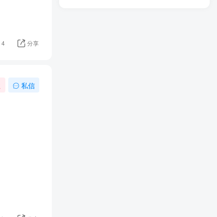
4
分享
注
私信