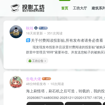
首页
工坊大厅
建筑系
秋玲
16天前更新
351次阅读
关于付费阅读投影贴,所有发布者请务必查看
现发现发布投影并且设置付费阅读的投影贴"被购买
群里中管理员”咩咩"索要补偿。并发送您帖子的被购买
工坊公告
生电大佬
48分钟前发布
10次阅读
海上刷怪塔，刷石机之后可造，转载的，我的投
20260807144800392-20251211202013757-1