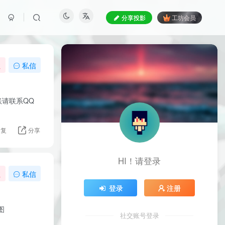
分享投影
工坊会员
注
私信
请联系QQ
回复
分享
HI！请登录
注
私信
登录
注册
览图
社交账号登录