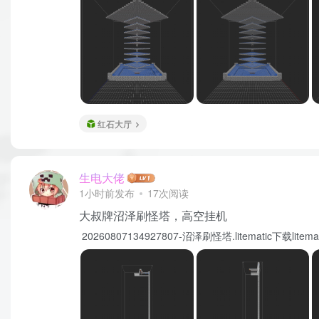
红石大厅
生电大佬
1小时前发布
17次阅读
大叔牌沼泽刷怪塔，高空挂机
20260807134927807-沼泽刷怪塔.litematic下