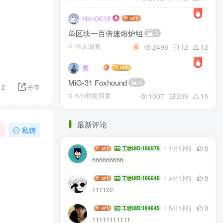
Han0618
单区块一百倍速熔炉组
3
2498
12
12
昨天回复
素___
MiG-31 Foxhound
4
2
分享
1007
209
15
6小时前回复
最新评论
注
私信
Zhouchenxi2277
1分钟前
0
工坊UID:106570
666666666
euvvv
4分钟前
0
工坊UID:106645
111122
文文
5分钟前
0
工坊UID:104645
11111111111