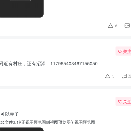
6
关
有村庄，还有沼泽，117965403467155050
5
关
就可以弄了
载litematic文件3.1K正视图预览图侧视图预览图俯视图预览图