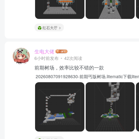
红石大厅
生电大佬
6小时前发布
42次阅读
前期树场，效率比较不错的一款
20260807091928630-前期丐版树场.litematic