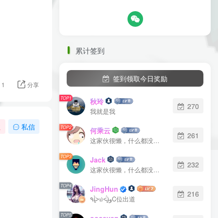
累计签到
签到领取今日奖励
1
分享
TOP1
秋玲
270
我就是我
注
私信
TOP2
何乘云
261
这家伙很懒，什么都没有写...
TOP3
Jack
232
这家伙很懒，什么都没有写...
TOP4
JingHun
216
٩(˃̶͈̀௰˂̶͈́)وC位出道
TOP5
ooseven