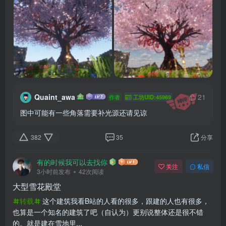
Quaint_awa
21
作者
工坊UID:45969
图中可能有一些角落需要补光源还请见谅
382
35
分享
有的时候我可以去找你
关注
私信
3小时前发布
42次阅读
大型雪花殿堂
转载
这个建筑我看B站的人看的很多，跟建的人也有很多，
也算是一个知名的建筑了吧（自认为）更别说整体还是很不错
的。就是建在雪地里...