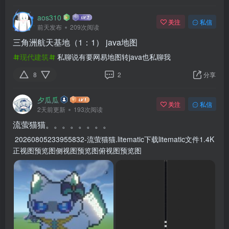
aos310
关注
私信
前天发布
209次阅读
三角洲航天基地（1：1） java地图
现代建筑
私聊说有要网易地图转java也私聊我
8
2
分享
夕瓜瓜
关注
私信
2天前更新
193次阅读
流萤猫猫。。。。。。。。
20260805233955832-流萤猫猫.litematic下载litematic文件1.4K
正视图预览图侧视图预览图俯视图预览图