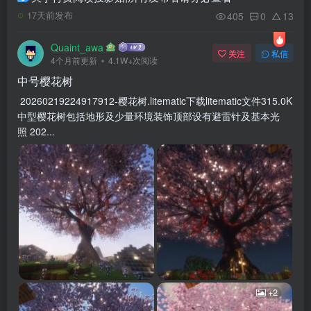
405
0
13
17天前发布
Quaint_awa
关注
私信
4个月前更新
4.1W+次阅读
中号樱花树
20260219224917912-樱花树.litematic下载litematic文件315.0K
中型樱花树包括地形及少量环境装饰顶部设有避雷针及基本光
照 202...
+2