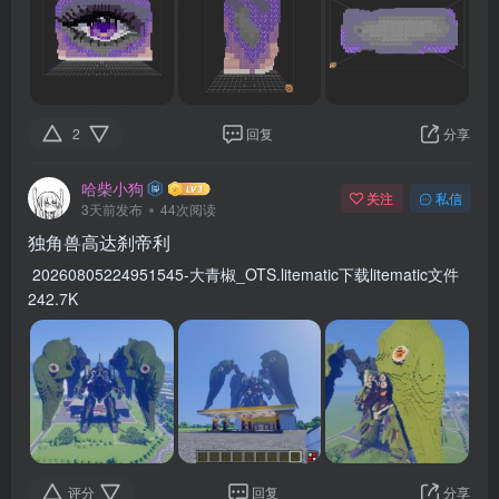
2
回复
分享
哈柴小狗
关注
私信
3天前发布
44次阅读
独角兽高达刹帝利
20260805224951545-大青椒_OTS.litematic下载litematic文件
242.7K
评分
回复
分享