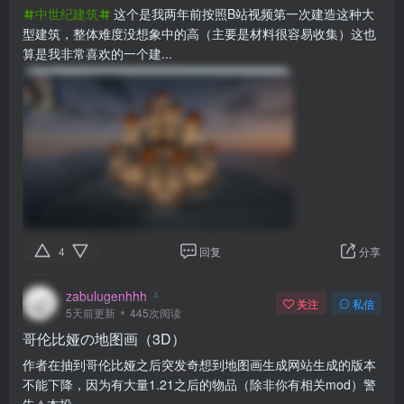
中世纪建筑
这个是我两年前按照B站视频第一次建造这种大
型建筑，整体难度没想象中的高（主要是材料很容易收集）这也
算是我非常喜欢的一个建...
4
回复
分享
zabulugenhhh
关注
私信
5天前更新
445次阅读
哥伦比娅の地图画（3D）
作者在抽到哥伦比娅之后突发奇想到地图画生成网站生成的版本
不能下降，因为有大量1.21之后的物品（除非你有相关mod）警