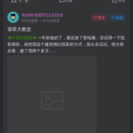
好看，建了我两个多月，...
9
回复
分享
Naiiive
关注
私信
6天前更新
518次阅读
【行为艺术】仙舟罗浮 full ver.
一边做一边笑（请慎重下载该投影，电脑爆炸警告优化了妙妙工
具的性能，现在我们可以一次性生成更更更更更大的投影文件！
大概4800...