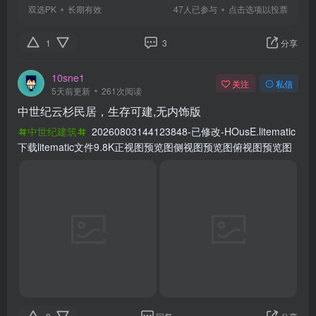
中世纪建筑
20260803144123848-已修改-HOusE.litematic
下载litematic文件9.8K正视图预览图侧视图预览图俯视图预览图
9
回复
分享
有的时候我可以去找你
关注
私信
6天前更新
516次阅读
翡翠大教堂
中世纪建筑
一年前做的了，最近换了新电脑，尝试用一下投
影模组，就把我这个建筑物以投影的方式，发出去试试。很大很