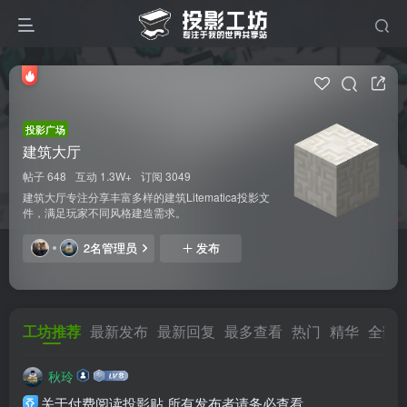
投影广场
建筑大厅
帖子 648
互动 1.3W+
订阅 3049
建筑大厅专注分享丰富多样的建筑Litematica投影文
件，满足玩家不同风格建造需求。
2名管理员
发布
工坊推荐
最新发布
最新回复
最多查看
热门
精华
全部
秋玲
关于付费阅读投影贴,所有发布者请务必查看