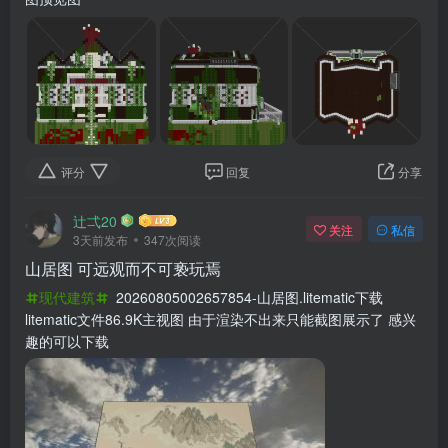
评分
回复
分享
辻弌20
关注
私信
3天前发布
347次阅读
山居图 可远观而不可亵玩焉
现代建筑
20260805002657854-山居图.litematic下载
litematic文件86.9K主视图 由于渲染不出来只能截图展示了 感兴
趣的可以下载