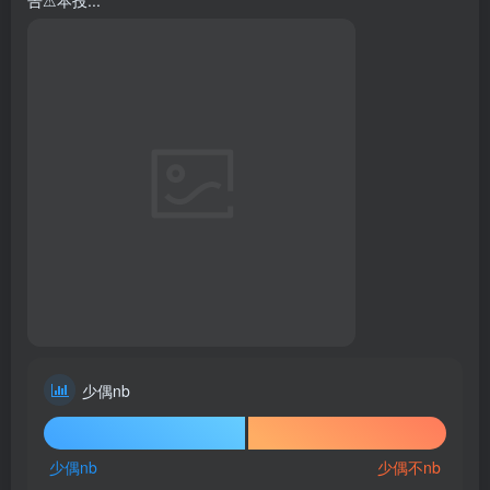
告⚠本投...
少偶nb
89%
10%
少偶nb
少偶不nb
双选PK
长期有效
47人已参与
点击选项以投票
1
3
分享
10sne1
关注
私信
5天前更新
261次阅读
中世纪云杉民居，生存可建,无内饰版