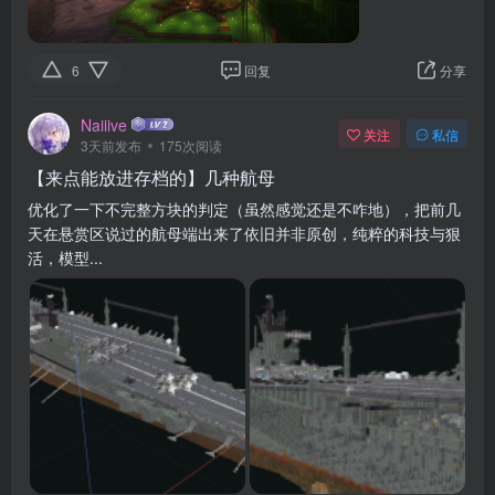
6
回复
分享
Naiiive
关注
私信
3天前发布
175次阅读
【来点能放进存档的】几种航母
优化了一下不完整方块的判定（虽然感觉还是不咋地），把前几
天在悬赏区说过的航母端出来了依旧并非原创，纯粹的科技与狠
活，模型...