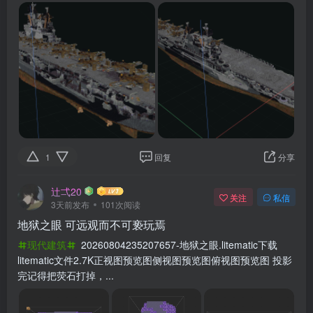
1
回复
分享
辻弌20
关注
私信
3天前发布
101次阅读
地狱之眼 可远观而不可亵玩焉
现代建筑
20260804235207657-地狱之眼.litematic下载
litematic文件2.7K正视图预览图侧视图预览图俯视图预览图 投影
完记得把荧石打掉，...