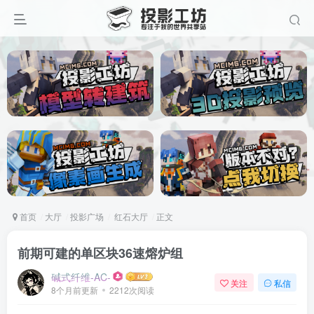
首页
大厅
投影广场
红石大厅
正文
前期可建的单区块36速熔炉组
碱式纤维-AC-
关注
私信
8个月前更新
2212次阅读