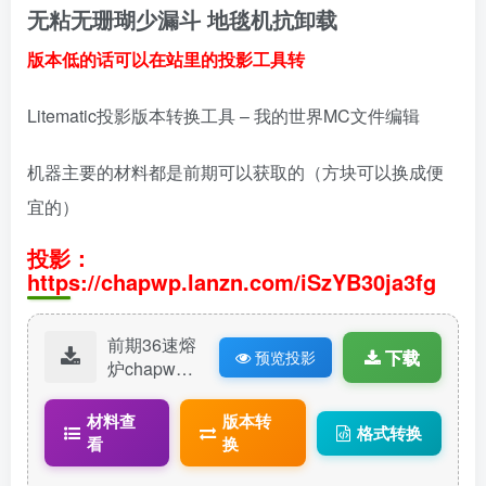
无粘无珊瑚少漏斗 地毯机抗卸载
版本低的话可以在站里的投影工具转
Litematic投影版本转换工具 – 我的世界MC文件编辑
机器主要的材料都是前期可以获取的（方块可以换成便
宜的）
投影：
https://chapwp.lanzn.com/iSzYB30ja3fg
前期36速熔
下载
预览投影
炉chapwp
（无粘无珊
瑚）.litemat
材料查
版本转
格式转换
ic
看
换