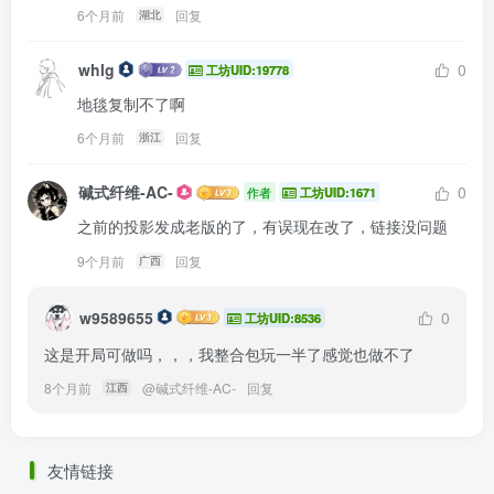
6个月前
回复
湖北
whlg
0
工坊UID:19778
地毯复制不了啊
6个月前
回复
浙江
碱式纤维-AC-
0
作者
工坊UID:1671
之前的投影发成老版的了，有误现在改了，链接没问题
9个月前
回复
广西
w9589655
0
工坊UID:8536
这是开局可做吗，，，我整合包玩一半了感觉也做不了
8个月前
@
碱式纤维-AC-
回复
江西
友情链接