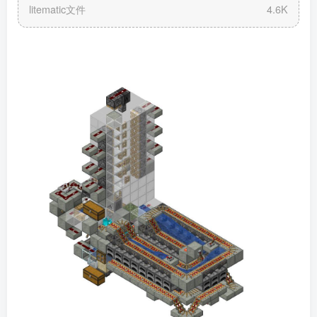
litematic文件
4.6K