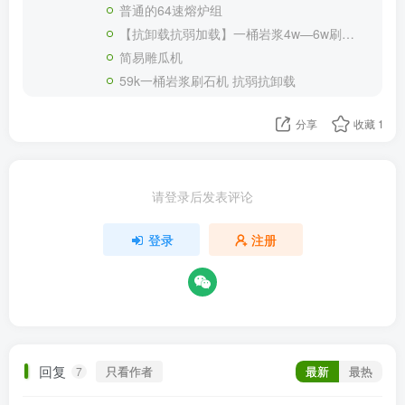
普通的64速熔炉组
【抗卸载抗弱加载】一桶岩浆4w—6w刷石机
简易雕瓜机
59k一桶岩浆刷石机 抗弱抗卸载
分享
收藏
1
请登录后发表评论
登录
注册
回复
只看作者
最新
最热
7