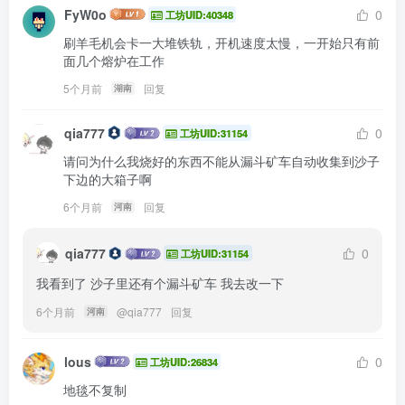
FyW0o
0
工坊UID:40348
刷羊毛机会卡一大堆铁轨，开机速度太慢，一开始只有前
面几个熔炉在工作
5个月前
回复
湖南
qia777
0
工坊UID:31154
请问为什么我烧好的东西不能从漏斗矿车自动收集到沙子
下边的大箱子啊
6个月前
回复
河南
qia777
0
工坊UID:31154
我看到了 沙子里还有个漏斗矿车 我去改一下
6个月前
@
qia777
回复
河南
lous
0
工坊UID:26834
地毯不复制