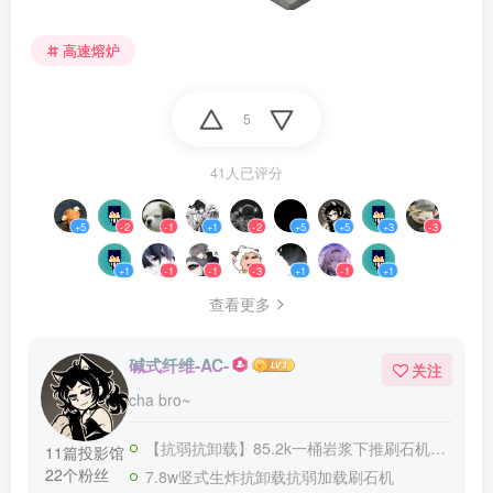
高速熔炉
5
41人已评分
+5
-2
-1
+1
-2
+5
+5
+3
-3
+1
-1
-1
-3
+1
-1
+1
查看更多
碱式纤维-AC-
关注
cha bro~
【抗弱抗卸载】85.2k一桶岩浆下推刷石机v1
11篇投影馆
22个粉丝
7.8w竖式生炸抗卸载抗弱加载刷石机