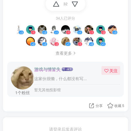
32
34人已评分
+3
-1
+2
+1
-1
+1
-1
-2
+3
+2
+2
-2
+1
-1
+5
+1
查看更多
游戏与情皆失
关注
这家伙很懒，什么都没有写...
暂无其他投影馆
1个粉丝
分享
收藏
5
请登录后发表评论