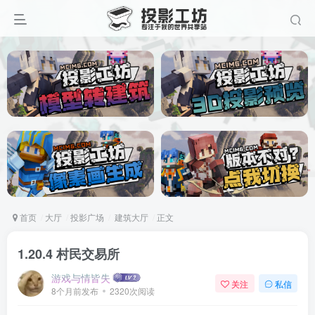
首页
大厅
投影广场
建筑大厅
正文
1.20.4 村民交易所
游戏与情皆失
关注
私信
8个月前发布
2320次阅读