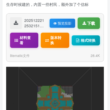
生存时候建的，内置一些村民，额外加了个信标
202512221
下载
预览投影
25321518-
村民交易
所.litematic
材料查
版本转
格式转换
看
换
litematic文件
28.4K