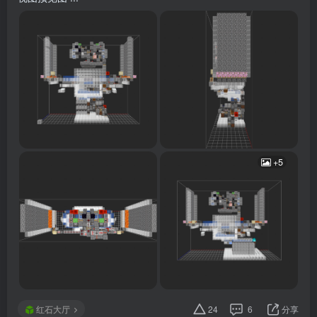
+5
红石大厅
24
6
分享