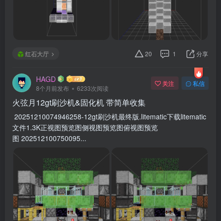
红石大厅
20
1
分享
HAGD
关注
私信
8个月前发布
6233次阅读
火弦月12gt刷沙机&固化机 带简单收集
20251210074946258-12gt刷沙机最终版.litematic下载litematic
文件1.3K正视图预览图侧视图预览图俯视图预览
图 202512100750095...