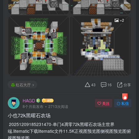
+2
红石大厅
43
16
分享
HAGD
关注
私信
8个月前发布
2713次阅读
小也72k黑曜石农场
20251209185231470-单门4凋零72k黑曜石农场主世界
端.litematic下载litematic文件11.5K正视图预览图侧视图预览图俯
视图预览图 ...