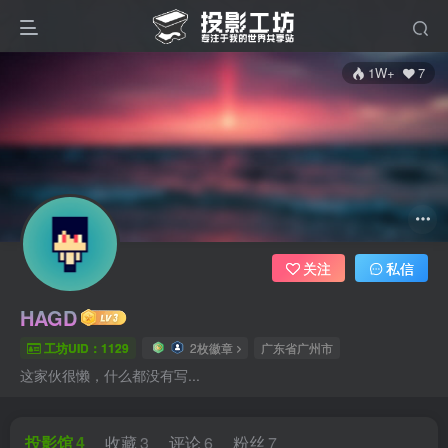
1W+
7
关注
私信
HAGD
工坊UID：1129
2枚徽章
广东省广州市
这家伙很懒，什么都没有写...
投影馆
4
收藏
3
评论
6
粉丝
7