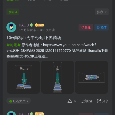
发布
排序
4
HAGD
关注
私信
8个月前发布
383次阅读
10w菌柄/h 丐中丐4gt下界菌场
树场
原作者地址：https://www.youtube.com/watch?
v=dJOHr384WkQ 20251220141750770-诡异树场.litematic下载
litematic文件5.3K正视图...
红石大厅
6
回复
分享
HAGD