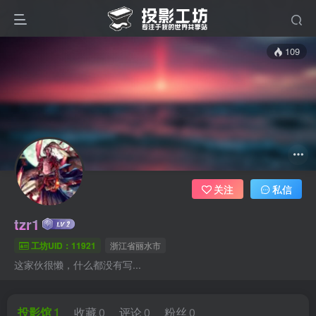
109
关注
私信
tzr1
工坊UID：11921
浙江省丽水市
这家伙很懒，什么都没有写...
投影馆
1
收藏
0
评论
0
粉丝
0