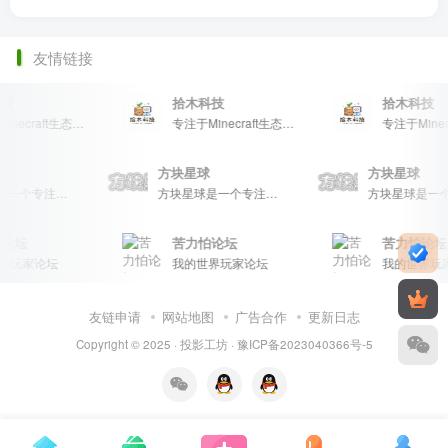
友情链接
技
拾木科技
拾木科技
专注于Minecraft生态建设
专注于Minecraft生态建设
球
方块星球
方块星球
方块星球是一个专注于我的世界的中文论坛，提供丰富的资源分享、玩家交流和创意展示，包括地图、皮肤、数据包等内容，打造Minecraft玩家的专属社区乐园！
方块星球是一个专注于我的世界的中文论坛，提供丰富的资源分享、玩家交流和创意展示，包括地图、皮肤、数据包等内容，打造Minecraft玩家的专属社区乐园！
论坛
苦力怕论坛
苦力怕论坛
界玩家论坛
我的世界玩家论坛
我的世界玩
友链申请
网站地图
广告合作
更新日志
Copyright © 2025 ·
投影工坊
·
豫ICP备2023040366号-5