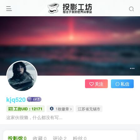
关注
私信
kjq520
工坊UID：12171
1枚徽章
江苏省无锡市
这家伙很懒，什么都没有写...
投影馆
0
收藏
0
评论
2
粉丝
0