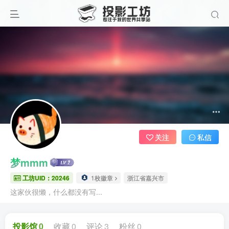
关注
私信
梦mmm
工坊UID：20246
1枚徽章
浙江省嘉兴市
这家伙很懒，什么都没有写...
投影馆
0
收藏
0
评论
3
粉丝
0