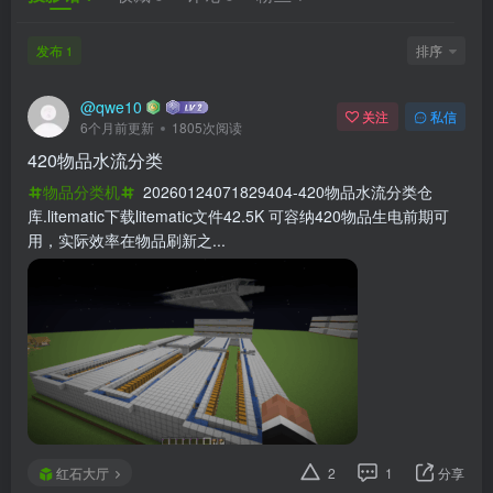
发布
排序
1
@qwe10
关注
私信
6个月前更新
1805次阅读
420物品水流分类
物品分类机
20260124071829404-420物品水流分类仓
库.litematic下载litematic文件42.5K 可容纳420物品生电前期可
用，实际效率在物品刷新之...
红石大厅
2
1
分享