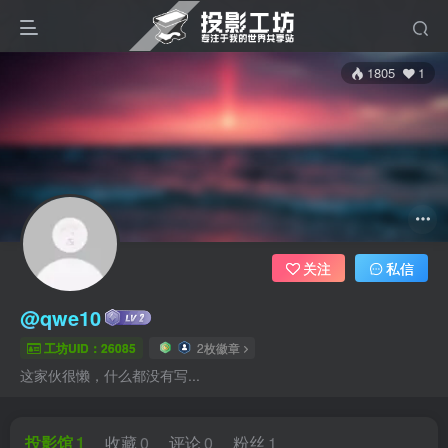
1805
1
关注
私信
@qwe10
工坊UID：26085
2枚徽章
这家伙很懒，什么都没有写...
投影馆
1
收藏
0
评论
0
粉丝
1