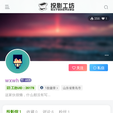
356
1
关注
私信
wxwh
工坊UID：26178
1枚徽章
山东省青岛市
这家伙很懒，什么都没有写...
投影馆
1
收藏
0
评论
6
粉丝
1