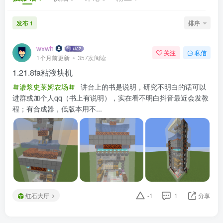
发布
排序
1
wxwh
关注
私信
1个月前更新
357次阅读
1.21.8fa粘液块机
渗浆史莱姆农场
讲台上的书是说明，研究不明白的话可以
进群或加个人qq（书上有说明），实在看不明白抖音最近会发教
程；有合成器，低版本用不...
红石大厅
-1
1
分享