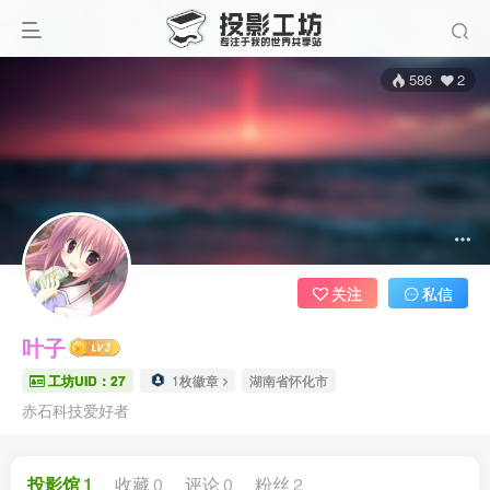
586
2
关注
私信
叶子
工坊UID：27
1枚徽章
湖南省怀化市
赤石科技爱好者
投影馆
1
收藏
0
评论
0
粉丝
2