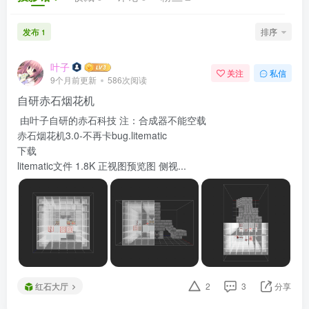
发布
排序
1
叶子
关注
私信
9个月前更新
586次阅读
自研赤石烟花机
由叶子自研的赤石科技 注：合成器不能空载
赤石烟花机3.0-不再卡bug.litematic
下载
litematic文件 1.8K 正视图预览图 侧视...
红石大厅
2
3
分享