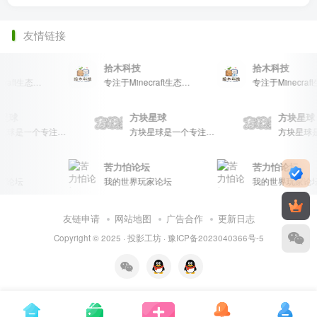
友情链接
拾木科技
拾木科技
专注于Minecraft生态建设
专注于Minecraft生态建设
块星球
方块星球
方块星
方块星球是一个专注于我的世界的中文论坛，提供丰富的资源分享、玩家交流和创意展示，包括地图、皮肤、数据包等内容，打造Minecraft玩家的专属社区乐园！
方块星球是一个专注于我的世界的中文论坛，提供丰富的资源分享、玩家交流和创意展示，包括地图、皮肤、数据包等内容，打造Minecraft玩家的专属社区乐园！
苦力怕论坛
苦力怕论坛
家论坛
我的世界玩家论坛
我的世界玩家论坛
友链申请
网站地图
广告合作
更新日志
Copyright © 2025 ·
投影工坊
·
豫ICP备2023040366号-5