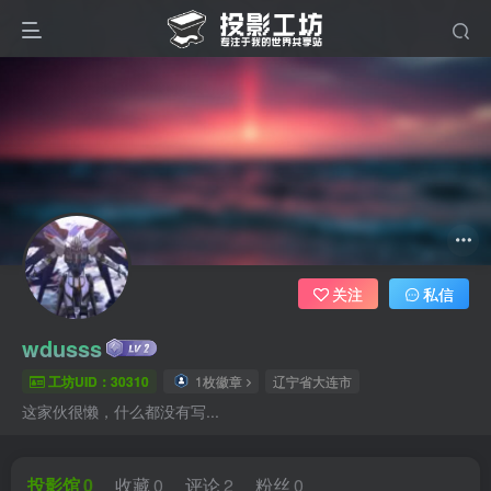
关注
私信
wdusss
工坊UID：30310
1枚徽章
辽宁省大连市
这家伙很懒，什么都没有写...
投影馆
0
收藏
0
评论
2
粉丝
0