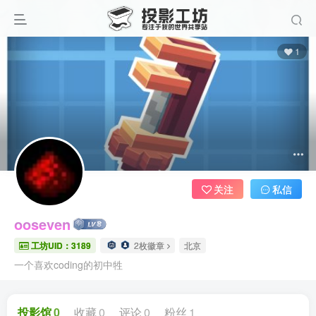
1
关注
私信
ooseven
工坊UID：3189
2枚徽章
北京
一个喜欢coding的初中牲
投影馆
0
收藏
0
评论
0
粉丝
1