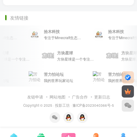
友情链接
拾木科技
拾木科技
专注于Minecraft生态建设
专注于Minecraft生态建设
块星球
方块星球
方块星
方块星球是一个专注于我的世界的中文论坛，提供丰富的资源分享、玩家交流和创意展示，包括地图、皮肤、数据包等内容，打造Minecraft玩家的专属社区乐园！
方块星球是一个专注于我的世界的中文论坛，提供丰富的资源分享、玩家交流和创意展示，包括地图、皮肤、数据包等内容，打造Minecraft玩家的专属社区乐园！
苦力怕论坛
苦力怕论坛
论坛
我的世界玩家论坛
我的世界玩家论坛
友链申请
网站地图
广告合作
更新日志
Copyright © 2025 ·
投影工坊
·
豫ICP备2023040366号-5