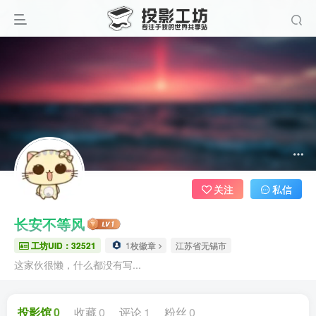
关注
私信
长安不等风
工坊UID：32521
1枚徽章
江苏省无锡市
这家伙很懒，什么都没有写...
投影馆
0
收藏
0
评论
1
粉丝
0