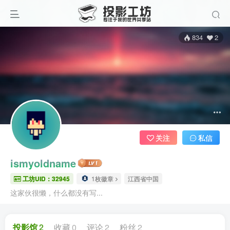
834
2
关注
私信
ismyoldname
工坊UID：32945
1枚徽章
江西省中国
这家伙很懒，什么都没有写...
投影馆
2
收藏
0
评论
2
粉丝
2