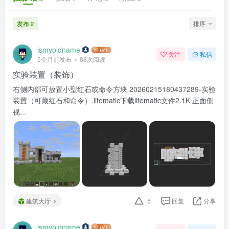
发布
排序
2
ismyoldname
关注
私信
5个月前发布
88次阅读
实验装置（装饰）
右侧内部可放置小型红石或命令方块 20260215180437289-实验
装置（可藏红石和命令）.litematic下载litematic文件2.1K 正面侧
视...
建筑大厅
5
回复
分享
ismyoldname