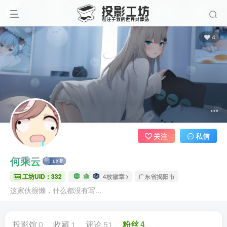
4
关注
私信
何乘云
工坊UID：332
4枚徽章
广东省揭阳市
这家伙很懒，什么都没有写...
投影馆
0
收藏
1
评论
51
粉丝
4