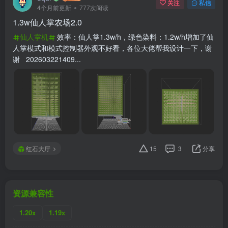
关注
私信
4个月前更新
777次阅读
1.3w仙人掌农场2.0
仙人掌机
效率：仙人掌1.3w/h，绿色染料：1.2w/h增加了仙
人掌模式和模式控制器外观不好看，各位大佬帮我设计一下，谢
谢 202603221409...
红石大厅
15
3
分享
资源兼容性
1.20x
1.19x