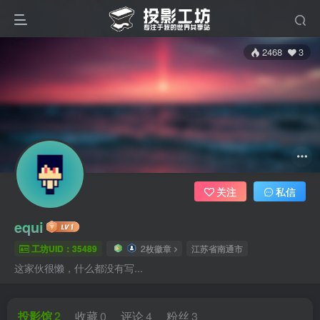
2468
3
关注
私信
equi
工坊UID：35489
2枚徽章
江苏省南通市
这家伙很懒，什么都没有写...
投影馆
2
收藏
0
评论
4
粉丝
3