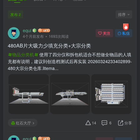
发布
排序
2
equi
关注
私信
4个月前发布
1693次阅读
480AB片大吸力少填充分类+大宗分类
物品分类机
使用了四分仪和拆包机适合不想做全物品的人填
充都有说明，建议到创造档测试后再实装 20260324233402899-
480大宗分类仓库.litema...
红石大厅
14
6
分享
equi