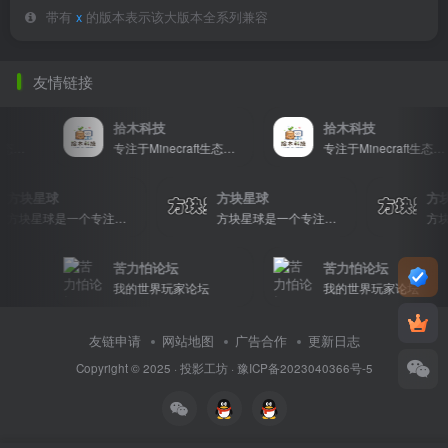
带有
x
的版本表示该大版本全系列兼容
友情链接
拾木科技
拾木科技
专注于Minecraft生态建设
专注于Minecraft生态建设
专注于Minecraft生态建设
方块星球
方块星球
方
方块星球是一个专注于我的世界的中文论坛，提供丰富的资源分享、玩家交流和创意展示，包括地图、皮肤、数据包等内容，打造Minecraft玩家的专属社区乐园！
方块星球是一个专注于我的世界的中文论坛，提供丰富的资源分享、玩家交流和创意展示，包括地图、皮肤、数据包等内容，打造Minecraft玩家的专属社区乐园！
苦力怕论坛
苦力怕论坛
我的世界玩家论坛
我的世界玩家论坛
友链申请
网站地图
广告合作
更新日志
Copyright © 2025 ·
投影工坊
·
豫ICP备2023040366号-5