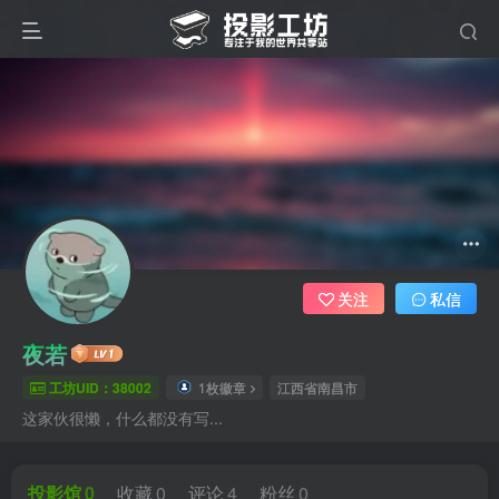
关注
私信
夜若
工坊UID：38002
1枚徽章
江西省南昌市
这家伙很懒，什么都没有写...
投影馆
0
收藏
0
评论
4
粉丝
0