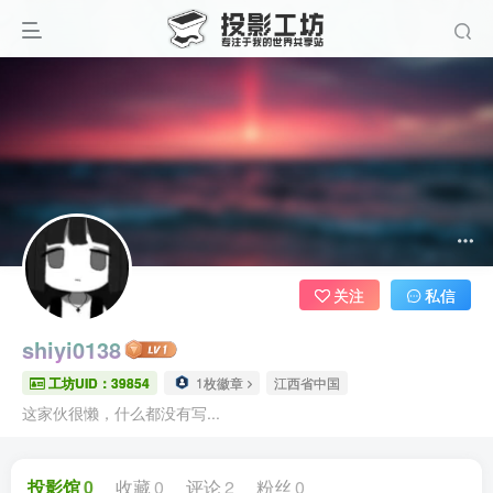
关注
私信
shiyi0138
工坊UID：39854
1枚徽章
江西省中国
这家伙很懒，什么都没有写...
投影馆
0
收藏
0
评论
2
粉丝
0