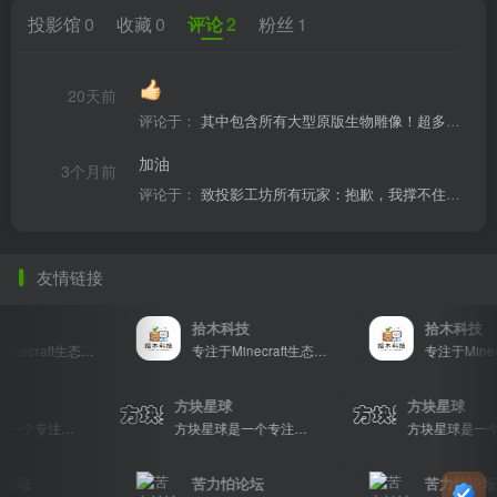
投影馆
0
收藏
0
评论
2
粉丝
1
20天前
评论于：
其中包含所有大型原版生物雕像！超多大型建筑 大小原因，只能放出一部分图片 超实惠，投影整合
加油
3个月前
评论于：
致投影工坊所有玩家：抱歉，我撑不住了！
友情链接
技
拾木科技
拾木科技
专注于Minecraft生态建设
专注于Minecraft生态建设
球
方块星球
方块星球
方块星球是一个专注于我的世界的中文论坛，提供丰富的资源分享、玩家交流和创意展示，包括地图、皮肤、数据包等内容，打造Minecraft玩家的专属社区乐园！
方块星球是一个专注于我的世界的中文论坛，提供丰富的资源分享、玩家交流和创意展示，包括地图、皮肤、数据包等内容，打造Minecraft玩家的专属社区乐园！
论坛
苦力怕论坛
苦力怕论坛