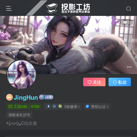
1
关注
私信
JingHun
工坊UID：4759
3枚徽章
赞助认证
湖南省长沙市
٩(˃̶͈̀௰˂̶͈́)وC位出道