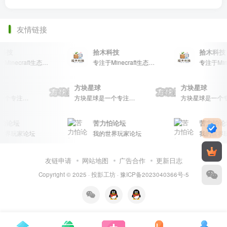
友情链接
科技
拾木科技
拾木科技
专注于Minecraft生态建设
专注于Minecraft生态建设
方块星球
方块星球
方块星球是一个专注于我的世界的中文论坛，提供丰富的资源分享、玩家交流和创意展示，包括地图、皮肤、数据包等内容，打造Minecraft玩家的专属社区乐园！
方块星球是一个专注于我的世界的中文论坛，提供丰富的资源分享、玩家交流和创意展示，包括地图、皮肤、数据包等内容，打造Minecraft玩家的专属社区乐园！
怕论坛
苦力怕论坛
苦力怕论
世界玩家论坛
我的世界玩家论坛
我的世界
友链申请
网站地图
广告合作
更新日志
Copyright © 2025 ·
投影工坊
·
豫ICP备2023040366号-5