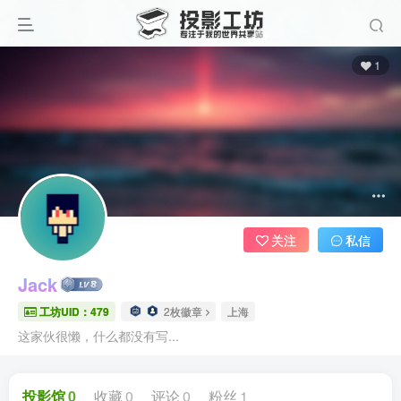
1
关注
私信
Jack
工坊UID：479
2枚徽章
上海
这家伙很懒，什么都没有写...
投影馆
0
收藏
0
评论
0
粉丝
1