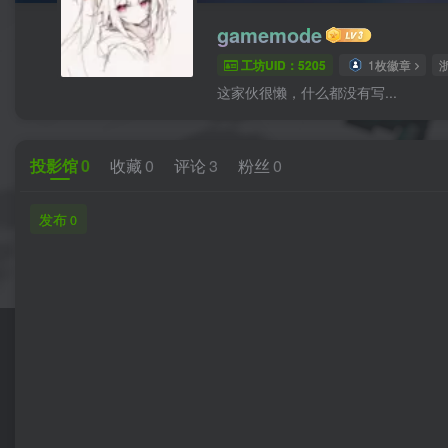
gamemode
工坊UID：5205
1枚徽章
这家伙很懒，什么都没有写...
投影馆
0
收藏
0
评论
3
粉丝
0
发布
0