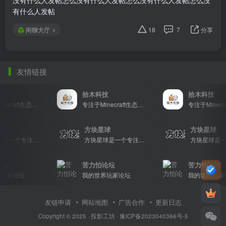
有什么人发帖
闲聊大厅
18
7
分享
友情链接
拾木科技
拾木科技
专注于Minecraft生态建设
专注于Minecraft生态建设
星球
方块星球
方块星球
方块星球是一个专注于我的世界的中文论坛，提供丰富的资源分享、玩家交流和创意展示，包括地图、皮肤、数据包等内容，打造Minecraft玩家的专属社区乐园！
方块星球是一个专注于我的世界的中文论坛，提供丰富的资源分享、玩家交流和创意展示，包括地图、皮肤、数据包等内容，打造Minecraft玩家的专属社区乐园！
坛
苦力怕论坛
苦力怕论坛
玩家论坛
我的世界玩家论坛
我的世界玩家
友链申请
网站地图
广告合作
更新日志
Copyright © 2025 ·
投影工坊
·
豫ICP备2023040366号-5