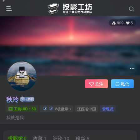
922
5
关注
私信
秋玲
工坊UID：53
2枚徽章
江西省中国
管理员
我就是我
投影馆
0
收藏
1
评论
10
粉丝
5