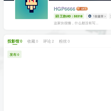
HGP6666
工坊UID：55318
1枚徽章
这家伙很懒，什么都没有写...
投影馆
0
收藏
0
评论
2
粉丝
0
发布
0