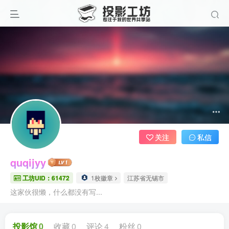
关注
私信
quqijyy
工坊UID：61472
1枚徽章
江苏省无锡市
这家伙很懒，什么都没有写...
投影馆
0
收藏
0
评论
4
粉丝
0