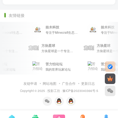
友情链接
技
拾木科技
拾木科技
专注于Minecraft生态建设
专注于Minecraft生态建设
球
方块星球
方块星球
方块星球是一个专注于我的世界的中文论坛，提供丰富的资源分享、玩家交流和创意展示，包括地图、皮肤、数据包等内容，打造Minecraft玩家的专属社区乐园！
方块星球是一个专注于我的世界的中文论坛，提供丰富的资源分享、玩家交流和创意展示，包括地图、皮肤、数据包等内容，打造Minecraft玩家的专属社区乐园！
论坛
苦力怕论坛
苦力怕论坛
界玩家论坛
我的世界玩家论坛
我的世界玩
友链申请
网站地图
广告合作
更新日志
Copyright © 2025 ·
投影工坊
·
豫ICP备2023040366号-5