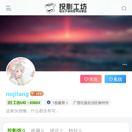
关注
私信
nojitang
工坊UID：63654
1枚徽章
广西壮族自治区柳州市
这家伙很懒，什么都没有写...
投影馆
0
收藏
0
评论
2
粉丝
0