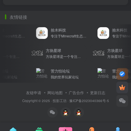
友情链接
技
拾木科技
拾木科技
专注于Minecraft生态建设
专注于Minecraft生态建设
球
方块星球
方块星球
方块星球是一个专注于我的世界的中文论坛，提供丰富的资源分享、玩家交流和创意展示，包括地图、皮肤、数据包等内容，打造Minecraft玩家的专属社区乐园！
方块星球是一个专注于我的世界的中文论坛，提供丰富的资源分享、玩家交流和创意展示，包括地图、皮肤、数据包等内容，打造Minecraft玩家的专属社区乐园！
论坛
苦力怕论坛
苦力怕论坛
界玩家论坛
我的世界玩家论坛
我的世界玩
友链申请
网站地图
广告合作
更新日志
Copyright © 2025 ·
投影工坊
·
豫ICP备2023040366号-5