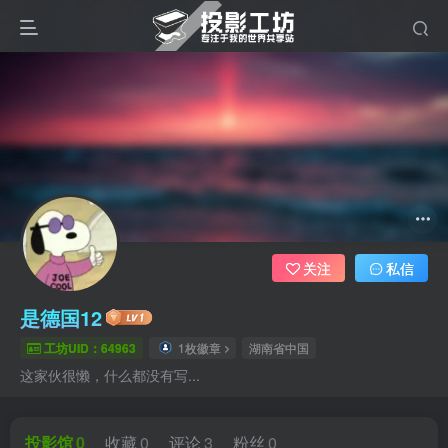
关注
私信
是德国12
工坊UID：64963
1枚徽章
湖南省中国
这家伙很懒，什么都没有写...
投影馆
0
收藏
0
评论
3
粉丝
0