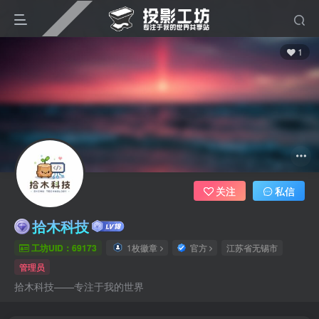
1
关注
私信
拾木科技
工坊UID：69173
1枚徽章
官方
江苏省无锡市
管理员
拾木科技——专注于我的世界