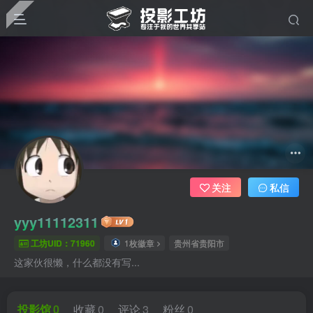
关注
私信
yyy11112311
工坊UID：71960
1枚徽章
贵州省贵阳市
这家伙很懒，什么都没有写...
投影馆
0
收藏
0
评论
3
粉丝
0