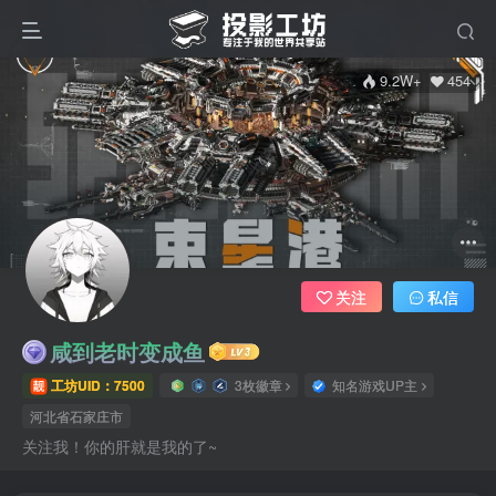
9.2W+
454
关注
私信
咸到老时变成鱼
工坊UID：7500
3枚徽章
知名游戏UP主
河北省石家庄市
关注我！你的肝就是我的了~