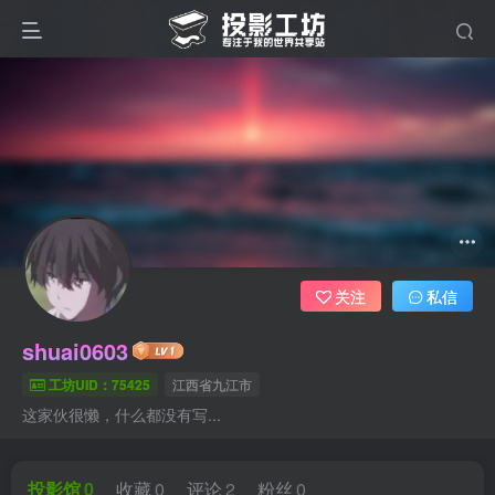
关注
私信
shuai0603
工坊UID：75425
江西省九江市
这家伙很懒，什么都没有写...
投影馆
0
收藏
0
评论
2
粉丝
0