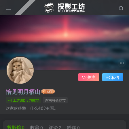
关注
私信
恰见明月栖山
工坊UID：76077
湖南省长沙市
这家伙很懒，什么都没有写...
投影馆
0
收藏
0
评论
2
粉丝
0