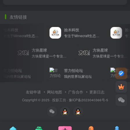
友情链接
拾木科技
拾木科技
拾
专注于Minecraft生态建设
专注于Minecraft生态建设
方块星球
方块星球
方块星球是一个专注于我的世界的中文论坛，提供丰富的资源分享、玩家交流和创意展示，包括地图、皮肤、数据包等内容，打造Minecraft玩家的专属社区乐园！
方块星球是一个专注于我的世界的中文论坛，提供丰富的资源分享、玩家交流和创意展示，包括地图、皮肤、数据包等内容，打造Minecraft玩家的专属社区乐园！
方块星球是一个专注于我的世界的中文论坛，提供丰富的资源分享、玩家交流和创意展示，包括地图、皮肤、数据包等内容，打造Minecraft玩家的专属社区乐园！
苦力怕论坛
苦力怕论坛
苦
我的世界玩家论坛
我的世界玩家论坛
我
友链申请
网站地图
广告合作
更新日志
Copyright © 2025 ·
投影工坊
·
豫ICP备2023040366号-5