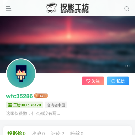
关注
私信
wfc35286
工坊UID：76170
台湾省中国
这家伙很懒，什么都没有写...
投影馆
0
收藏
0
评论
2
粉丝
0