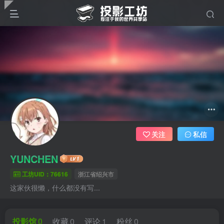
关注
私信
YUNCHEN
工坊UID：76616
浙江省绍兴市
这家伙很懒，什么都没有写...
投影馆
0
收藏
0
评论
1
粉丝
0